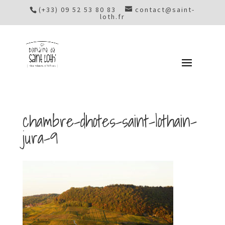
(+33) 09 52 53 80 83
contact@saint-
loth.fr
chambre-dhotes-saint-lothain-
jura-9