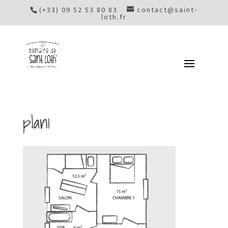
(+33) 09 52 53 80 83
contact@saint-
loth.fr
plan1