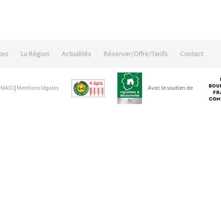
tes
La Région
Actualités
Réserver/Offrir/Tarifs
Contact
 NikO
|
Mentions légales
Avec le soutien de