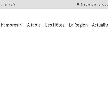
7 rue de la co
t-loth.fr
Chambres
A table
Les Hôtes
La Région
Actualit