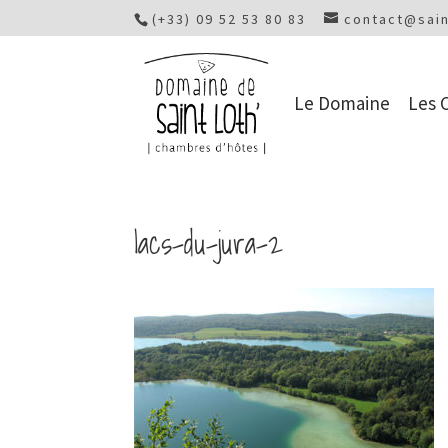
(+33) 09 52 53 80 83
contact@sain
Le Domaine
Les 
lacs-du-jura-2