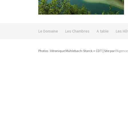
Le Domaine
Les Chambres
A table
Les Hô
Photos : Véronique Mühlebach-Starck + CDT | Site par l'
Agence