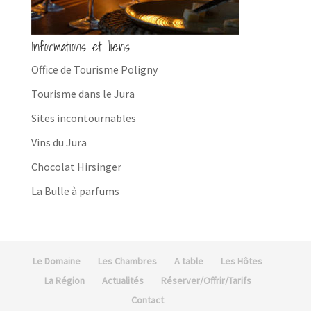
Informations et liens
Office de Tourisme Poligny
Tourisme dans le Jura
Sites incontournables
Vins du Jura
Chocolat Hirsinger
La Bulle à parfums
Le Domaine
Les Chambres
A table
Les Hôtes
La Région
Actualités
Réserver/Offrir/Tarifs
Contact