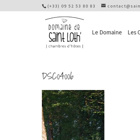
(+33) 09 52 53 80 83
contact@sain
Le Domaine
Les 
DSC04006