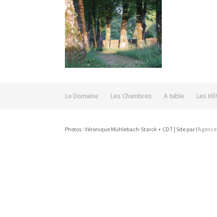
Le Domaine
Les Chambres
A table
Les Hô
Photos : Véronique Mühlebach-Starck + CDT | Site par l'
Agence