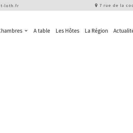
7 rue de la co
t-loth.fr
Chambres
A table
Les Hôtes
La Région
Actualit