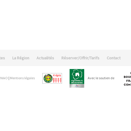
tes
La Région
Actualités
Réserver/Offrir/Tarifs
Contact
 NikO
|
Mentions légales
Avec le soutien de